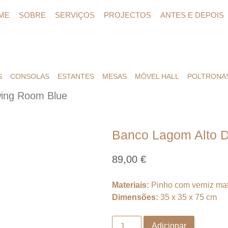
ME
SOBRE
SERVIÇOS
PROJECTOS
ANTES E DEPOIS
S
CONSOLAS
ESTANTES
MESAS
MÓVEL HALL
POLTRONA
wing Room Blue
Banco Lagom Alto 
89,00
€
Materiais:
Pinho com verniz mat
Dimensões:
35 x 35 x 75 cm
Adicionar