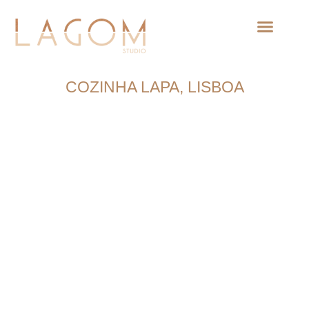
ANTES E DEPOIS
LAGOM BABY
COZINHA LAPA, LISBOA